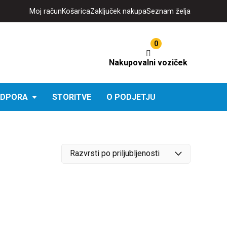
Moj račun
Košarica
Zaključek nakupa
Seznam želja
Nakupovalni
0
voziček
Nakupovalni voziček
DPORA
STORITVE
O PODJETJU