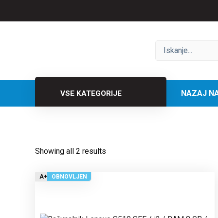
Preskoči
na
vsebino
NAZAJ N
VSE KATEGORIJE
Showing all 2 results
A+
OBNOVLJEN