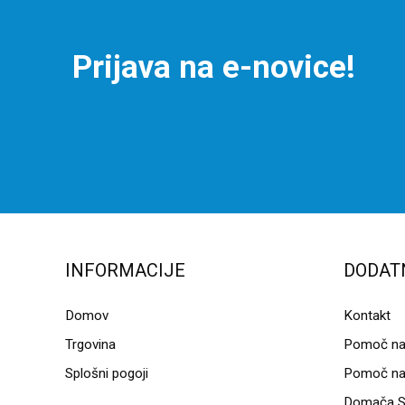
Prijava na e-novice!
INFORMACIJE
DODAT
Domov
Kontakt
Trgovina
Pomoč na 
Splošni pogoji
Pomoč na 
Domača S