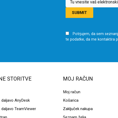
Potrjujem, da sem sezna
te podatke, da me kontaktira p
NE STORITVE
MOJ RAČUN
Moj račun
daljavo AnyDesk
Košarica
daljavo TeamViewer
Zaključek nakupa
tran
Seznam želja