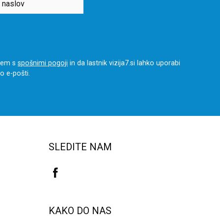
njem s
spošnimi pogoji
in da lastnik vizija7.si lahko uporabi
o e-pošti.
SLEDITE NAM
Obiščite
našo
KAKO DO NAS